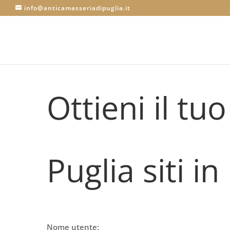
info@anticamasseriadipuglia.it
Ottieni il t
Puglia siti i
Nome utente: