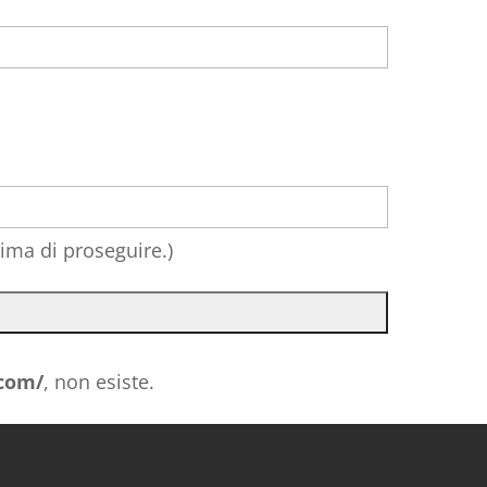
rima di proseguire.)
.com/
, non esiste.